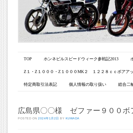
Main menu
Skip to content
TOP
ホンネビルスピードウィーク参戦記2013
Z１・Z１０００・Z１０００MK２ １２２８ｃｃボアア
特定商取引法表記
個人情報の取り扱い
総合二
広島県〇〇様 ゼファー９００ボ
POSTED ON
2024年1月2日
BY
KUWADA