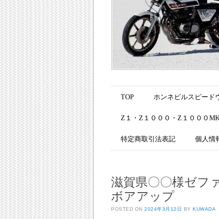
Main menu
Skip to content
TOP
ホンネビルスピードウ
Z１・Z１０００・Z１０００M
特定商取引法表記
個人情
滋賀県〇〇様ゼフ
ボアアップ
POSTED ON
2024年3月12日
BY
KUWADA