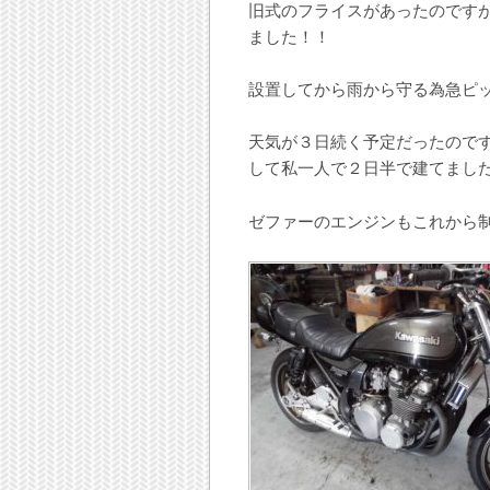
旧式のフライスがあったのです
ました！！
設置してから雨から守る為急ピ
天気が３日続く予定だったので
して私一人で２日半で建てまし
ゼファーのエンジンもこれから