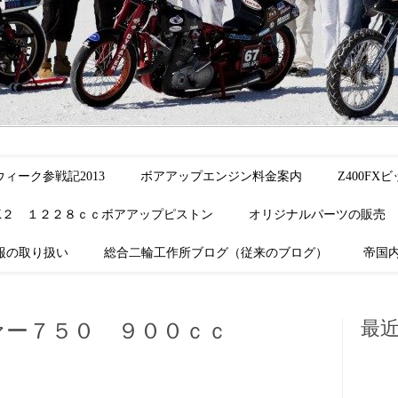
ィーク参戦記2013
ボアアップエンジン料金案内
Z400F
K２ １２２８ｃｃボアアップピストン
オリジナルパーツの販売
報の取り扱い
総合二輪工作所ブログ（従来のブログ）
帝国
ァー７５０ ９００ｃｃ
最