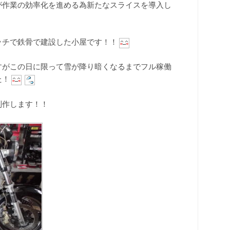
が作業の効率化を進める為新たなスライスを導入し
ッチで鉄骨で建設した小屋です！！
すがこの日に限って雪が降り暗くなるまでフル稼働
た！
制作します！！