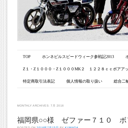
Main menu
Skip to content
TOP
ホンネビルスピードウィーク参戦記2013
Z１・Z１０００・Z１０００MK２ １２２８ｃｃボアア
特定商取引法表記
個人情報の取り扱い
総合二
MONTHLY ARCHIVES:
7月 2016
福岡県○○様 ゼファー７１０ 
POSTED ON
2016年7月15日
BY
KUWADA