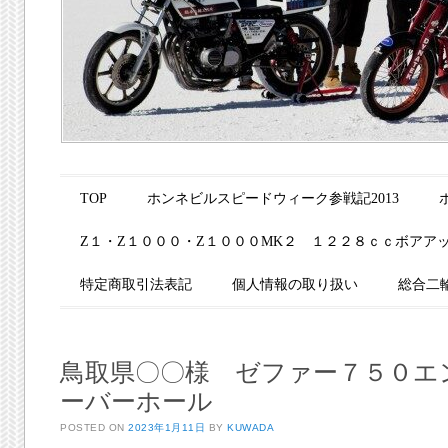
Main menu
Skip to content
TOP
ホンネビルスピードウィーク参戦記2013
Z１・Z１０００・Z１０００MK２ １２２８ｃｃボアア
特定商取引法表記
個人情報の取り扱い
総合二
鳥取県〇〇様 ゼファー７５０エ
ーバーホール
POSTED ON
2023年1月11日
BY
KUWADA