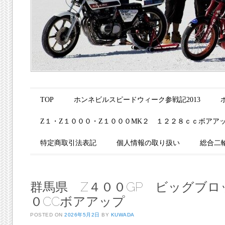
Main menu
Skip to content
TOP
ホンネビルスピードウィーク参戦記2013
Z１・Z１０００・Z１０００MK２ １２２８ｃｃボアア
特定商取引法表記
個人情報の取り扱い
総合二
群馬県 Z４００GP ビッグブロ
０CCボアアップ
POSTED ON
2026年5月2日
BY
KUWADA