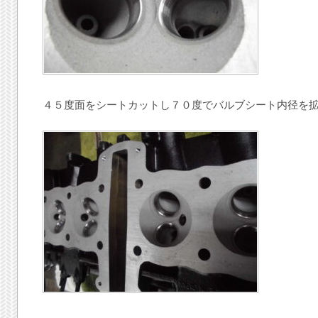
４５度面をシートカットし７０度でバルブシート内径を