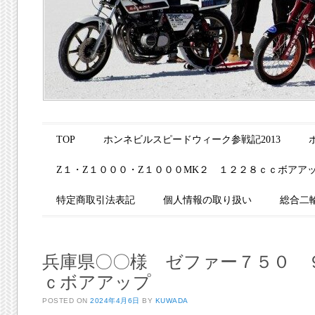
Main menu
Skip to content
TOP
ホンネビルスピードウィーク参戦記2013
Z１・Z１０００・Z１０００MK２ １２２８ｃｃボアア
特定商取引法表記
個人情報の取り扱い
総合二
兵庫県〇〇様 ゼファー７５０ 
ｃボアアップ
POSTED ON
2024年4月6日
BY
KUWADA