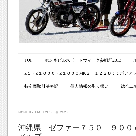
Main menu
Skip to content
TOP
ホンネビルスピードウィーク参戦記2013
Z１・Z１０００・Z１０００MK２ １２２８ｃｃボアア
特定商取引法表記
個人情報の取り扱い
総合二
MONTHLY ARCHIVES:
8月 2025
沖縄県 ゼファー７５０ ９００