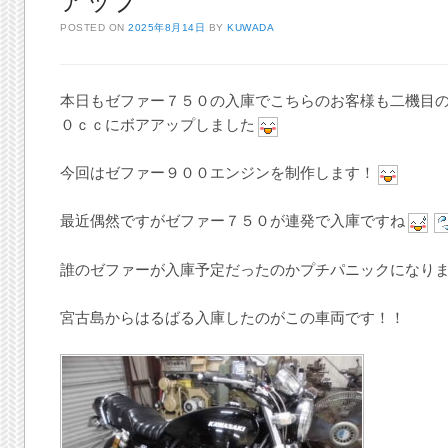
アップ
POSTED ON
2025年8月14日
BY
KUWADA
本日もゼファー７５０の入庫でこちらのお客様も二機目の
０ｃｃにボアアップしました
今回はゼファー９００エンジンを制作します！
最近偶然ですがゼファー７５０が連発で入庫ですね
誰のゼファーが入庫予定だったのかプチパニックになり
宮古島からはるばる入庫したのがこの車両です！！