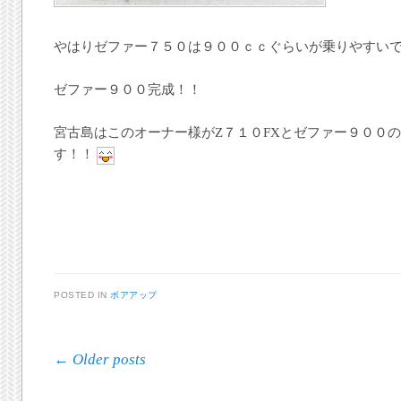
やはりゼファー７５０は９００ｃｃぐらいが乗りやすい
ゼファー９００完成！！
宮古島はこのオーナー様がZ７１０FXとゼファー９００
す！！
POSTED IN
ボアアップ
Post navigation
←
Older posts