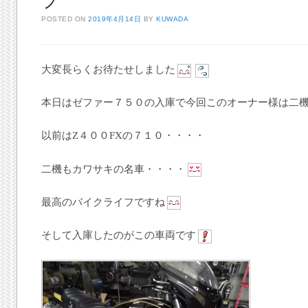
プ
POSTED ON
2019年4月14日
BY
KUWADA
大変長らくお待たせしました
本日はゼファー７５０の入庫で今回このオーナー様は二
以前はZ４００FXの７１０・・・・
二機もカワサキの名車・・・・
最高のバイクライフですね
そして入庫したのがこの車両です