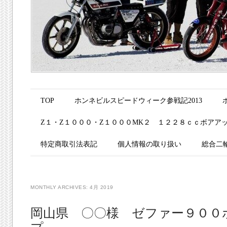
Main menu
Skip to content
TOP
ホンネビルスピードウィーク参戦記2013
Z１・Z１０００・Z１０００MK２ １２２８ｃｃボアア
特定商取引法表記
個人情報の取り扱い
総合二
MONTHLY ARCHIVES:
4月 2019
岡山県 〇〇様 ゼファー９００