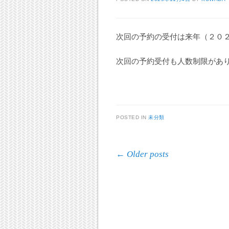
次回の予約の受付は来年（２０
次回の予約受付も人数制限があ
POSTED IN
未分類
Post navigation
←
Older posts