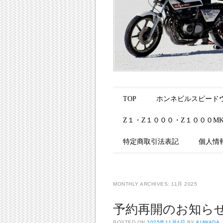
Main menu
Skip to content
TOP
ホンネビルスピードウ
Z１・Z１０００・Z１０００M
特定商取引法表記
個人情
MONTHLY ARCHIVES:
11月 2025
予約再開のお知ら
POSTED ON
2025年11月4日
BY
KUWADA