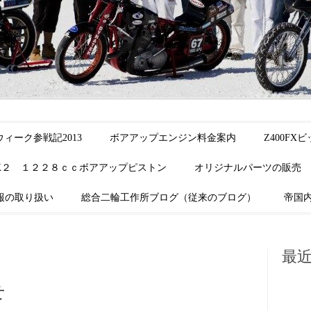
ィーク参戦記2013
ボアアップエンジン料金案内
Z400F
K２ １２２８ｃｃボアアップピストン
オリジナルパーツの販売
報の取り扱い
総合二輪工作所ブログ（従来のブログ）
帝国
最
せ