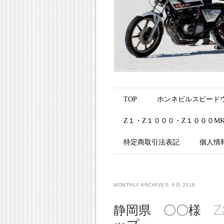
Main menu
Skip to content
TOP
ホンネビルスピードウ
Z１・Z１０００・Z１０００M
特定商取引法表記
個人情
MONTHLY ARCHIVES:
6月 2018
静岡県 〇〇様 Z