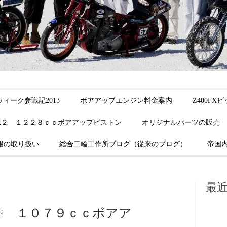
ィーク参戦記2013
ボアアップエンジン料金案内
Z400F
K２ １２２８ｃｃボアアップピストン
オリジナルパーツの販売
報の取り扱い
総合二輪工作所ブログ（従来のブログ）
帝国
最
2 １０７９ｃｃボアア