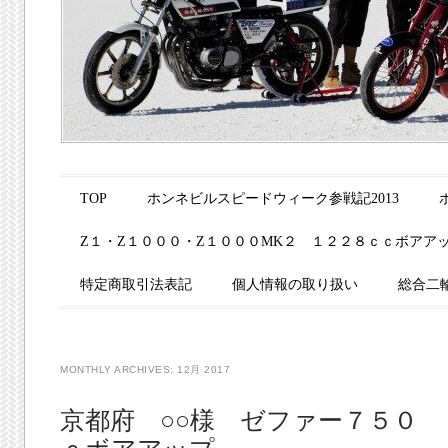
Main menu
Skip to content
TOP
ホンネビルスピードウィーク参戦記2013
Z１・Z１０００・Z１０００MK２ １２２８ｃｃボアア
特定商取引法表記
個人情報の取り扱い
総合二
MONTHLY ARCHIVES:
12月 2017
京都府 ○○様 ゼファー７５０ 